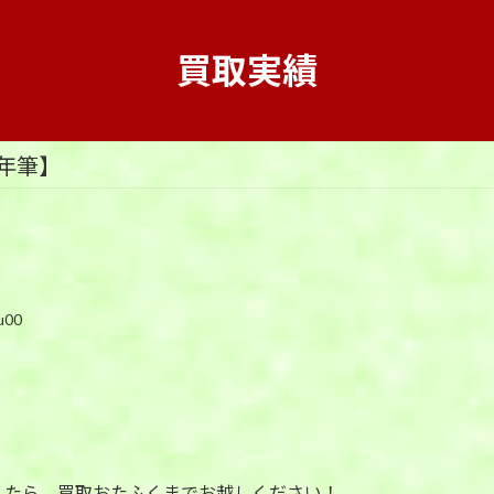
買取実績
年筆】
u00
したら、買取おたふくまでお越しください！