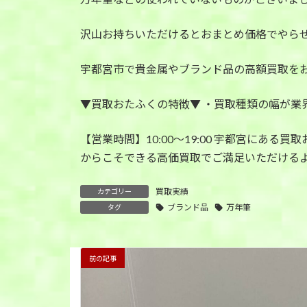
沢山お持ちいただけるとおまとめ価格でやら
宇都宮市で貴金属やブランド品の高額買取を
▼買取おたふくの特徴▼ ・買取種類の幅が業
【営業時間】10:00〜19:00 宇都宮に
からこそできる高価買取でご満足いただけるよ
買取実績
カテゴリー
ブランド品
万年筆
タグ
前の記事