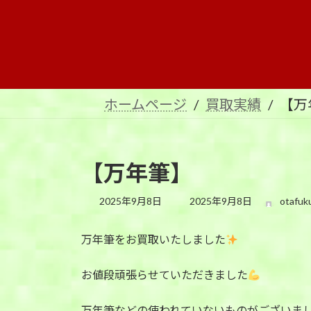
コ
ナ
ン
ビ
テ
ゲ
ン
ー
ツ
シ
へ
ョ
ホームページ
買取実績
【万
ス
ン
キ
に
ッ
移
プ
動
【万年筆】
最
2025年9月8日
2025年9月8日
otafuk
終
更
万年筆をお買取いたしました
新
日
時
お値段頑張らせていただきました
:
万年筆などの使われていないものがございま