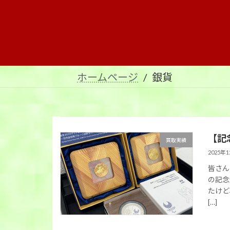
コ
ナ
ン
ビ
テ
ゲ
ン
ー
ツ
シ
へ
ョ
ホームページ
銀貨
ス
ン
キ
に
ッ
移
プ
動
【記
買取実績
2025年
皆さん
の記念
たけど
[…]