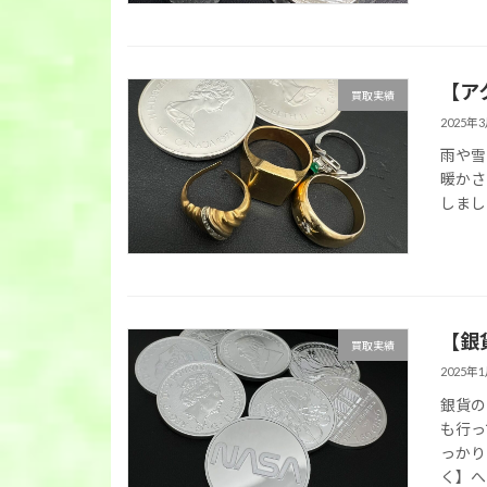
【ア
買取実績
2025年
雨や雪
暖かさ
しまし
【銀
買取実績
2025年
銀貨の
も行っ
っかり
く】へ‼