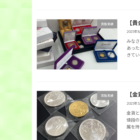
【貴
買取実績
2025年
みなさ
あった
きてい
【金
買取実績
2025年
金貨と
値段の
属を持