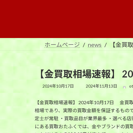
コ
ナ
ン
ビ
テ
ゲ
ン
ー
ツ
シ
へ
ョ
ホームページ
news
【金買取
ス
ン
キ
に
ッ
移
プ
動
【金買取相場速報】 20
最
2024年10月17日
2024年11月13日
o
終
更
【金買取相場速報】 2024年10月17日 金買取相
新
日
相場であり、実際の買取金額を保証するもので
時
定士が常駐 ・買取品目が業界最多 ・選べる店頭
:
にある買取おたふくでは、金やブランドの買