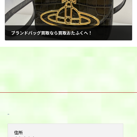
ブランドバッグ買取なら買取おたふくへ！
2026年6月9日
宇都宮本店
住所