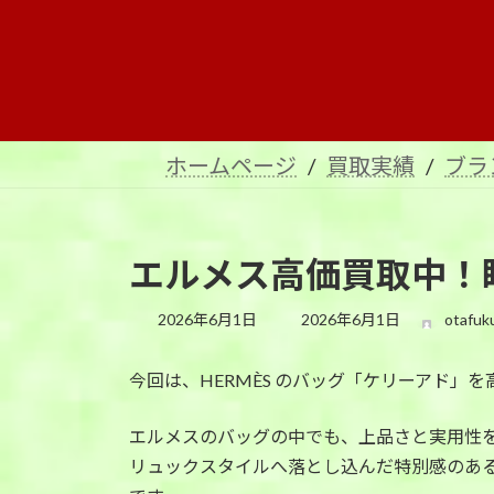
コ
ナ
ン
ビ
テ
ゲ
ン
ー
ツ
シ
へ
ョ
ホームページ
買取実績
ブラ
ス
ン
キ
に
ッ
移
プ
動
エルメス高価買取中！
最
2026年6月1日
2026年6月1日
otafuk
終
更
今回は、HERMÈS のバッグ「ケリーアド」
新
日
時
エルメスのバッグの中でも、上品さと実用性
:
リュックスタイルへ落とし込んだ特別感のあ