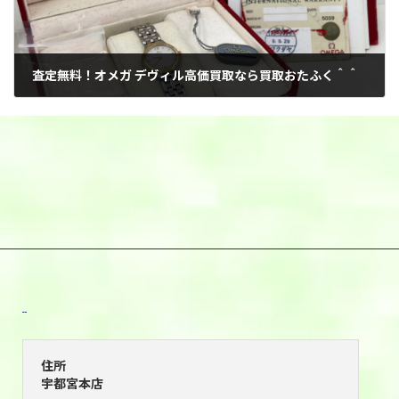
査定無料！オメガ デヴィル高価買取なら買取おたふく＾＾
2026年5月8日
宇都宮本店
住所
宇都宮本店