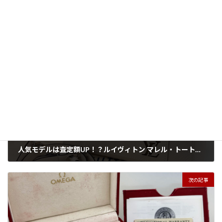
買取実績
カテゴリー
バカラ
ブランデー
洋酒
タグ
前の記事
人気モデルは査定額UP！？ルイヴィトン マレル・トートを高価買取いたしました
2026年5月8日
次の記事