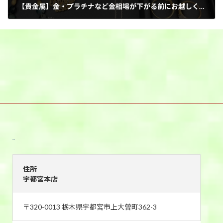
【貴金属】金・プラチナなど金相場が下がる前にお越しください！
2026年3月24日
宇都宮本店
住所
宇都宮本店
〒320-0013 栃木県宇都宮市上大曽町362-3