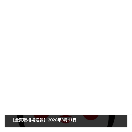
店頭買取と出張買取を行っているので、お気軽にお問い合わせくだ
さい！ "
買取実績
カテゴリー
アクセサリー
ネックレス
リング
宇都宮
タグ
貴金属
買取専門店
前の記事
【金買取相場速報】2026年3月11日
2026年3月11日