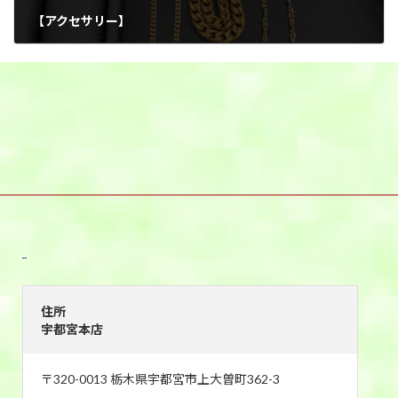
【アクセサリー】
2026年1月20日
宇都宮本店
住所
宇都宮本店
〒320-0013 栃木県宇都宮市上大曽町362-3