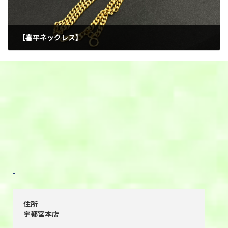
【喜平ネックレス】
2026年1月4日
宇都宮本店
住所
宇都宮本店