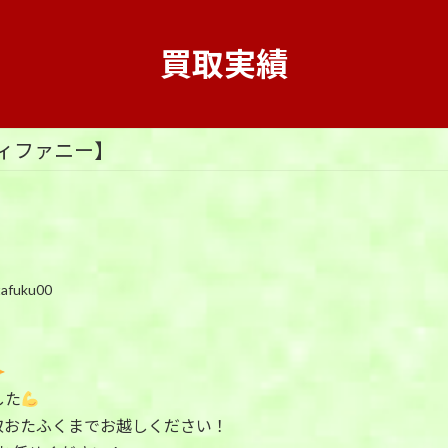
買取実績
ィファニー】
tafuku00
した
取おたふくまでお越しください！