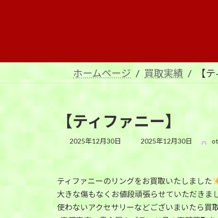
コ
ナ
ン
ビ
テ
ゲ
ン
ー
ツ
シ
へ
ョ
ホームページ
買取実績
【テ
ス
ン
キ
に
ッ
移
プ
動
【ティファニー】
最
2025年12月30日
2025年12月30日
o
終
更
新
日
ティファニーのリングをお買取いたしました
時
大きな傷もなくお値段頑張らせていただきま
:
使わないアクセサリーなどございまいたら買