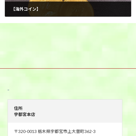
【海外コイン】
2025年12月14日
宇都宮本店
住所
宇都宮本店
〒320-0013 栃木県宇都宮市上大曽町362-3