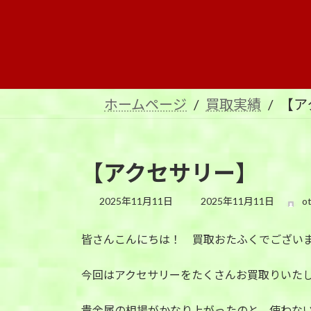
コ
ナ
ン
ビ
テ
ゲ
ン
ー
ツ
シ
へ
ョ
ホームページ
買取実績
【ア
ス
ン
キ
に
ッ
移
プ
動
【アクセサリー】
最
2025年11月11日
2025年11月11日
o
終
更
皆さんこんにちは！ 買取おたふくでござい
新
日
時
今回はアクセサリーをたくさんお買取りいた
:
貴金属の相場がかなり上がったのと、使わな