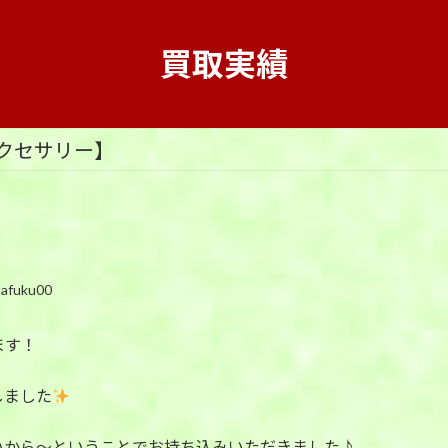
買取実績
クセサリー】
tafuku00
ます！
しました
いから～ということでお持ち込みいただきました♪