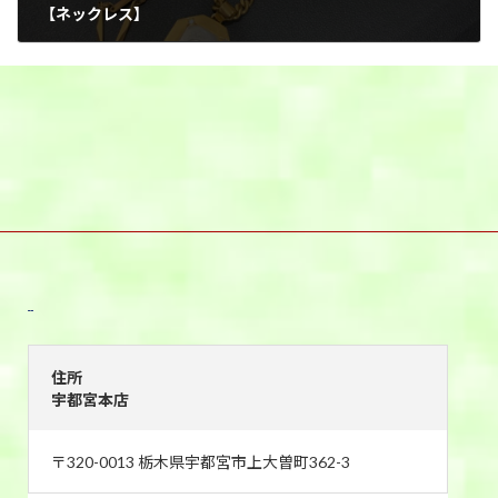
【ネックレス】
2025年8月19日
宇都宮本店
住所
宇都宮本店
〒320-0013 栃木県宇都宮市上大曽町362-3