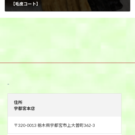
【毛皮コート】
2025年8月17日
宇都宮本店
住所
宇都宮本店
〒320-0013 栃木県宇都宮市上大曽町362-3