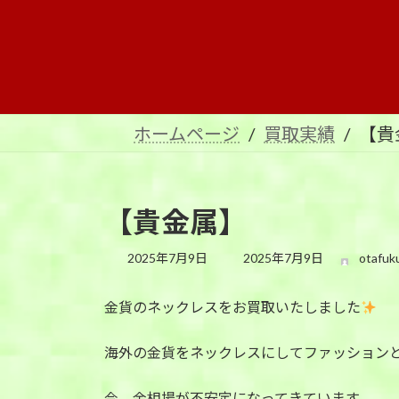
コ
ナ
ン
ビ
テ
ゲ
ン
ー
ツ
シ
へ
ョ
ホームページ
買取実績
【貴
ス
ン
キ
に
ッ
移
プ
動
【貴金属】
最
2025年7月9日
2025年7月9日
otafuk
終
更
金貨のネックレスをお買取いたしました
新
日
時
海外の金貨をネックレスにしてファッション
:
今、金相場が不安定になってきています。