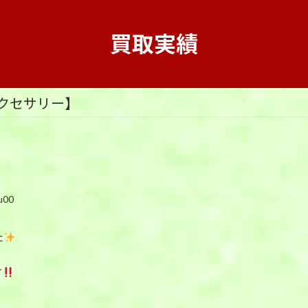
買取実績
クセサリー】
u00
た
す