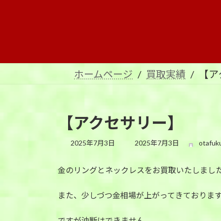
コ
ナ
ン
ビ
テ
ゲ
ン
ー
ツ
シ
へ
ョ
ホームページ
買取実績
【ア
ス
ン
キ
に
ッ
移
プ
動
【アクセサリー】
最
2025年7月3日
2025年7月3日
otafuk
終
更
金のリングとネックレスをお買取いたしまし
新
日
時
また、少しづつ金相場が上がってきておりま
:
ですが油断はできません、、、