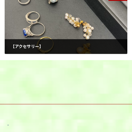
【アクセサリー】
2025年6月7日
宇都宮本店