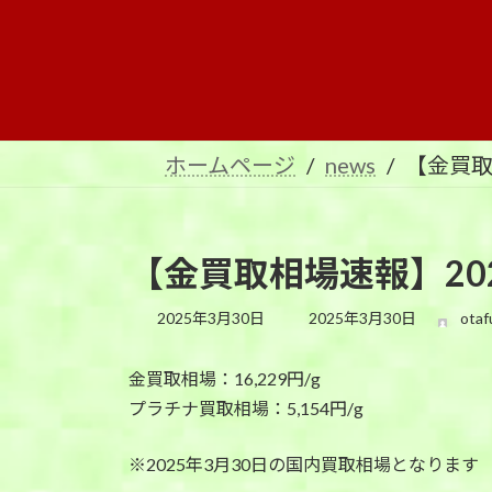
コ
ナ
ン
ビ
テ
ゲ
ン
ー
ツ
シ
へ
ョ
ホームページ
news
【金買取
ス
ン
キ
に
ッ
移
プ
動
【金買取相場速報】202
最
2025年3月30日
2025年3月30日
otaf
終
更
金買取相場：16,229円/g
新
日
プラチナ買取相場：5,154円/g
時
:
※2025年3月30日の国内買取相場となります