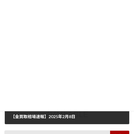
フランチャイズ展開を行わない直営店だからこそできる高価買取
でご満足いただけるよう誠心誠意対応を行っています。
店頭買取と出張買取を行っているので、お気軽にお問い合わせくだ
さい！
買取実績
カテゴリー
CHANEL
バック
ブランド品
タグ
前の記事
【金買取相場速報】2025年2月8日
2025年2月8日